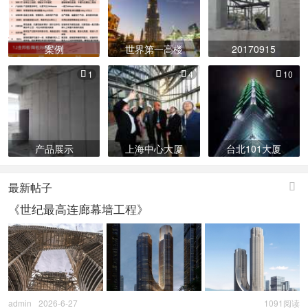
案例
世界第一高楼
20170915
1
4
10



产品展示
上海中心大厦
台北101大厦
最新帖子

《世纪最高连廊幕墙工程》
admin
2026-6-27
1091阅读