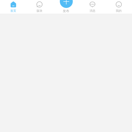





首页
版块
发布
消息
我的
admin
2026-4-6
1375阅读
《建筑幕墙铝板选用指南》
admin
2026-3-19
2703阅读
《2026年中国建筑幕墙发展趋势》
admin
2026-2-28
2030阅读
《幕墙三维节点》