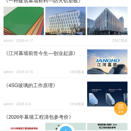
《一种建筑幕墙材料—防火铝塑板》
admin
2026-4-17
2367阅读
《江河幕墙前世今生—创业起源》
admin
2026-4-15
1403阅读
《4SG玻璃的工作原理》
admin
2026-4-6
1314阅读

菜单
《2026年幕墙工程清包参考价》