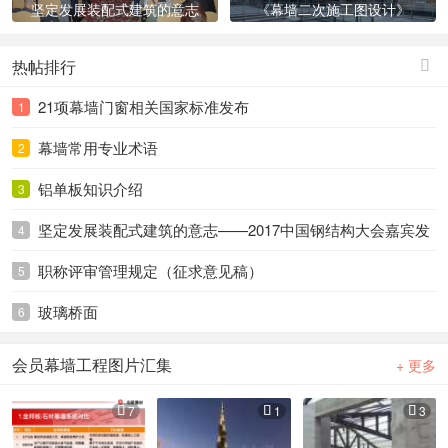
坚定发展装配式建筑的意志
《幕墙二次施工图设计》
——2017中国钢结
热帖排行

21项幕墙门窗相关国家标准发布
1
幕墙常用专业术语
2
铝单板知识介绍
3
坚定发展装配式建筑的意志——2017中国钢结构大会嘉宾发
4
言摘录
职称评审管理规定（征求意见稿）
5
玻璃桥面
6
会员幕墙工程图片汇集
+ 更多
7
1
3


