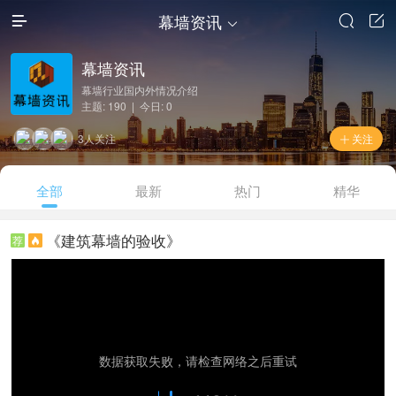
幕墙资讯




幕墙资讯
幕墙行业国内外情况介绍
主题: 190 | 今日: 0
3人关注
关注

全部
最新
热门
精华
《建筑幕墙的验收》
荐
