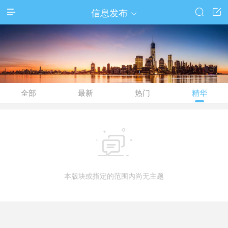
信息发布




全部
最新
热门
精华

本版块或指定的范围内尚无主题