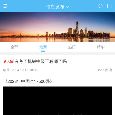
信息发布




全部
最新
热门
精华
有考了机械中级工程师了吗
新人帖
哈罗
2024-10-15 10:08
2229阅读
《2023年中国企业500强》