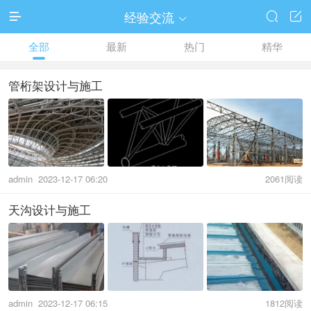
经验交流




全部
最新
热门
精华
管桁架设计与施工
admin
2023-12-17 06:20
2061阅读
天沟设计与施工
admin
2023-12-17 06:15
1812阅读