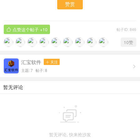
赞赏
点赞这个帖子
+10
帖子ID: 846

10
赞
汇宝软件
关注


主题: 7 帖子: 8
暂无评论

暂无评论, 快来抢沙发