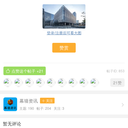
登录/注册后可看大图
赞赏
点赞这个帖子
+21
帖子ID: 853

21
赞
幕墙资讯
关注


主题: 190 帖子: 204
关注:
3
暂无评论