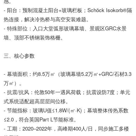
感。
- 阳台：预制混凝土阳台+玻璃栏板；Schöck Isokorb®隔
热连接，解决冷热桥与高空安装难题。
- 特殊部位：入口大堂弧形玻璃幕墙、景观区GRC水景
墙、顶部不锈钢装饰格栅。
三、核心参数
- 幕墙面积：约8.5万㎡（玻璃幕墙5.2万㎡+GRC/石材3.3
万㎡）。
- 抗震/抗风：伦敦50年一遇风荷载；抗震设防7度；单元
式系统适配超高层层间位移。
- 节能指标：玻璃U值≤1.8W/(㎡·K)；幕墙整体传热系数
≤2.0，符合英国Part L节能标准。
- 工期：2020–2022年，高峰期400人/日，同步施工多楼