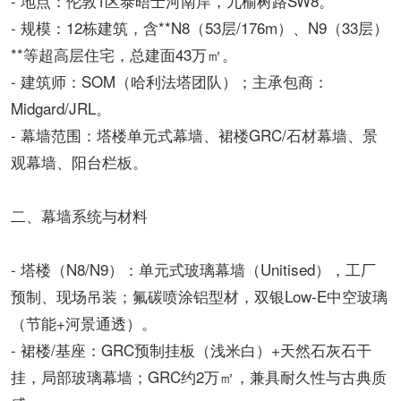
- 地点：伦敦1区泰晤士河南岸，九榆树路SW8。
- 规模：12栋建筑，含**N8（53层/176m）、N9（33层）
**等超高层住宅，总建面43万㎡。
- 建筑师：SOM（哈利法塔团队）；主承包商：
Midgard/JRL。
- 幕墙范围：塔楼单元式幕墙、裙楼GRC/石材幕墙、景
观幕墙、阳台栏板。
二、幕墙系统与材料
- 塔楼（N8/N9）：单元式玻璃幕墙（Unitised），工厂
预制、现场吊装；氟碳喷涂铝型材，双银Low-E中空玻璃
（节能+河景通透）。
- 裙楼/基座：GRC预制挂板（浅米白）+天然石灰石干
挂，局部玻璃幕墙；GRC约2万㎡，兼具耐久性与古典质