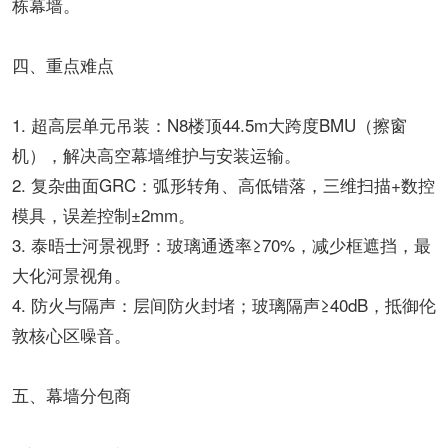
栋幕墙。
四、重点难点
1. 超高层单元吊装：N8楼顶44.5m大跨度BMU（擦窗
机），解决高空幕墙维护与安装运输。
2. 复杂曲面GRC：弧形转角、高低错落，三维扫描+数控
模具，误差控制±2mm。
3. 泰晤士河景视野：玻璃通透率≥70%，减少框遮挡，最
大化河景视角。
4. 防火与隔声：层间防火封堵；玻璃隔声≥40dB，抵御伦
敦核心区噪音。
五、幕墙分包商