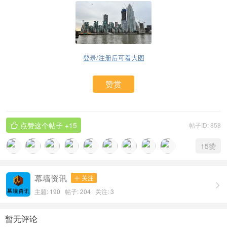
登录/注册后可看大图
赞赏
点赞这个帖子
+15
帖子ID: 858

15
赞
幕墙资讯
关注


主题: 190 帖子: 204
关注:
3
暂无评论