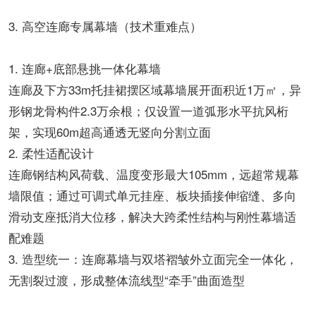
3. 高空连廊专属幕墙（技术重难点）
1. 连廊+底部悬挑一体化幕墙
连廊及下方33m托挂裙摆区域幕墙展开面积近1万㎡，异
形钢龙骨构件2.3万余根；仅设置一道弧形水平抗风桁
架，实现60m超高通透无竖向分割立面
2. 柔性适配设计
连廊钢结构风荷载、温度变形最大105mm，远超常规幕
墙限值；通过可调式单元挂座、板块插接伸缩缝、多向
滑动支座抵消大位移，解决大跨柔性结构与刚性幕墙适
配难题
3. 造型统一：连廊幕墙与双塔褶皱外立面完全一体化，
无割裂过渡，形成整体流线型“牵手”曲面造型