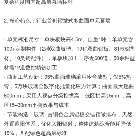
复杂程度国内超高层幕墙标杆
2. 核心特色：行业首创褶皱式多曲面单元幕墙
- 单元标准尺寸：单块板块高4.5m、自重1吨；单单元含
100+定制构件（2种双曲玻璃、19种双曲铝板、81款铝型
材、10类钢配件），单板块加工工序近600道，50余种型
材需12道数控精铣加工
- 曲面工艺创新：95%曲面玻璃采用冷弯成型，仅5%热
弯，5万块玻璃全数字化批量化应力计算；曲面最大翘曲
600mm；采用人视点分级控拱高：低区拱高≤5mm，高
区15–30mm平衡效果与成本
- 节能构造：玻璃+古铜色金属铝板交错褶皱排布，天然
外置遮阳体系，优化太阳辐射，整体建筑综合能耗降低
15%，匹配绿色超高层标准