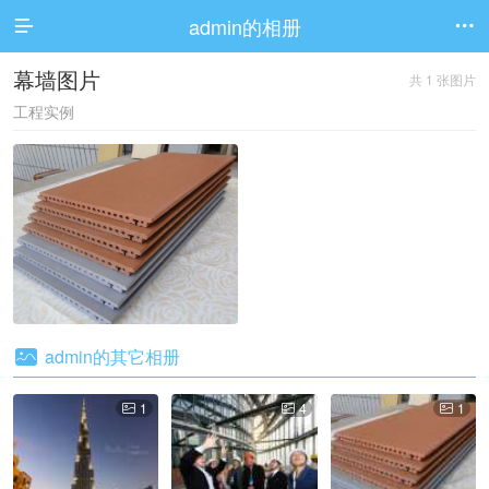
admin的相册


幕墙图片
共 1 张图片
工程实例

admin的其它相册
1
4
1


