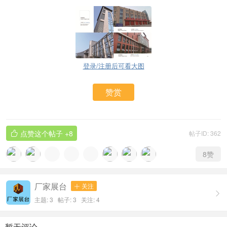
登录/注册后可看大图
赞赏
点赞这个帖子
+8
帖子ID: 362

8
赞
厂家展台
关注


主题: 3 帖子: 3
关注:
4
暂无评论