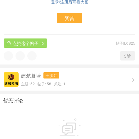
登录/注册后可看大图
赞赏
点赞这个帖子
+3
帖子ID: 825

3
赞
建筑幕墙
关注


主题: 52 帖子: 58
关注:
1
暂无评论
