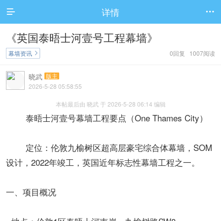
详情


《英国泰晤士河壹号工程幕墙》
幕墙资讯
0回复 1007阅读

晓武
版主
2026-5-28 05:58:55
本帖最后由 晓武 于 2026-5-28 06:14 编辑
泰晤士河壹号幕墙工程要点（One Thames City）
定位：伦敦九榆树区超高层豪宅综合体幕墙，SOM
设计，2022年竣工，英国近年标志性幕墙工程之一。
一、项目概况