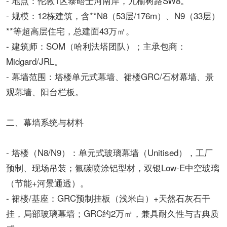
- 地点：伦敦1区泰晤士河南岸，九榆树路SW8。
- 规模：12栋建筑，含**N8（53层/176m）、N9（33层）
**等超高层住宅，总建面43万㎡。
- 建筑师：SOM（哈利法塔团队）；主承包商：
Midgard/JRL。
- 幕墙范围：塔楼单元式幕墙、裙楼GRC/石材幕墙、景
观幕墙、阳台栏板。
二、幕墙系统与材料
- 塔楼（N8/N9）：单元式玻璃幕墙（Unitised），工厂
预制、现场吊装；氟碳喷涂铝型材，双银Low-E中空玻璃
（节能+河景通透）。
- 裙楼/基座：GRC预制挂板（浅米白）+天然石灰石干
挂，局部玻璃幕墙；GRC约2万㎡，兼具耐久性与古典质