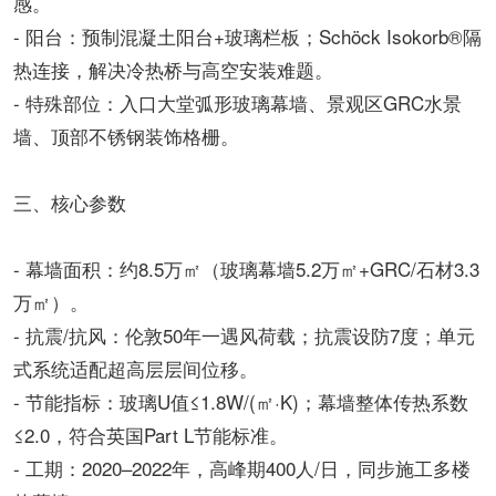
感。
- 阳台：预制混凝土阳台+玻璃栏板；Schöck Isokorb®隔
热连接，解决冷热桥与高空安装难题。
- 特殊部位：入口大堂弧形玻璃幕墙、景观区GRC水景
墙、顶部不锈钢装饰格栅。
三、核心参数
- 幕墙面积：约8.5万㎡（玻璃幕墙5.2万㎡+GRC/石材3.3
万㎡）。
- 抗震/抗风：伦敦50年一遇风荷载；抗震设防7度；单元
式系统适配超高层层间位移。
- 节能指标：玻璃U值≤1.8W/(㎡·K)；幕墙整体传热系数
≤2.0，符合英国Part L节能标准。
- 工期：2020–2022年，高峰期400人/日，同步施工多楼