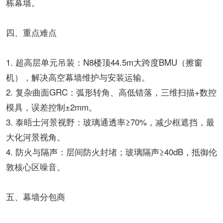
栋幕墙。
四、重点难点
1. 超高层单元吊装：N8楼顶44.5m大跨度BMU（擦窗
机），解决高空幕墙维护与安装运输。
2. 复杂曲面GRC：弧形转角、高低错落，三维扫描+数控
模具，误差控制±2mm。
3. 泰晤士河景视野：玻璃通透率≥70%，减少框遮挡，最
大化河景视角。
4. 防火与隔声：层间防火封堵；玻璃隔声≥40dB，抵御伦
敦核心区噪音。
五、幕墙分包商