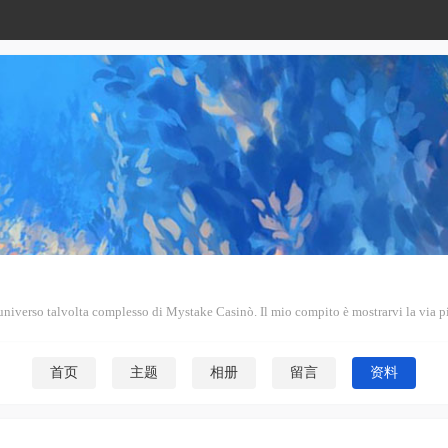
l'universo talvolta complesso di Mystake Casinò. Il mio compito è mostrarvi la via p
首页
主题
相册
留言
资料