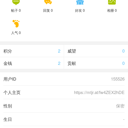




帖子 0
回复 0
好友 0
相册 0

人气 0
积分
2
威望
0
金钱
2
贡献
0
用户ID
155526
个人主页
https://mtjr.at/fw4ZEX2hDE
性别
保密
生日
-