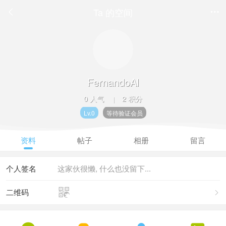
Ta 的空间


FernandoAl
0 人气
2 积分
|
Lv.0
等待验证会员
资料
帖子
相册
留言
个人签名
这家伙很懒, 什么也没留下...

二维码
