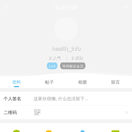
Ta 的空间


health_info
2 人气
2 积分
|
Lv.0
等待验证会员
资料
帖子
相册
留言
个人签名
这家伙很懒, 什么也没留下...

二维码
