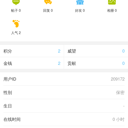




帖子 0
回复 0
好友 0
相册 0

人气 2
积分
2
威望
0
金钱
2
贡献
0
用户ID
209172
性别
保密
生日
-
在线时间
0 小时