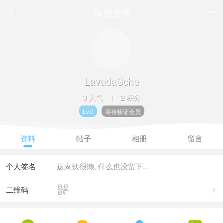
Ta 的空间


LavadaSche
3 人气
2 积分
|
Lv.0
等待验证会员
资料
帖子
相册
留言
个人签名
这家伙很懒, 什么也没留下...

二维码
