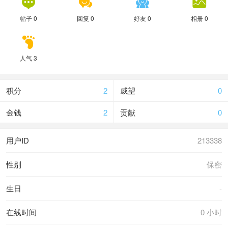




帖子 0
回复 0
好友 0
相册 0

人气 3
积分
2
威望
0
金钱
2
贡献
0
用户ID
213338
性别
保密
生日
-
在线时间
0 小时