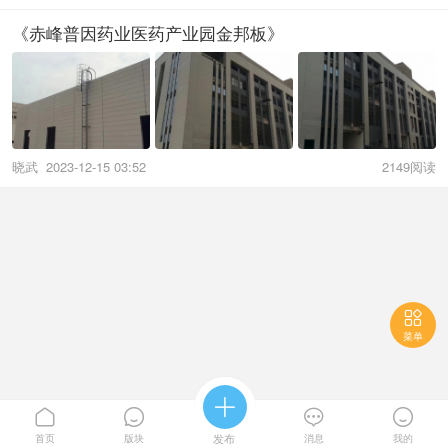
《赤峰普因药业医药产业园金邦板》
晓武
2023-12-15 03:52
2149阅读

菜单





首页
版块
发布
消息
我的