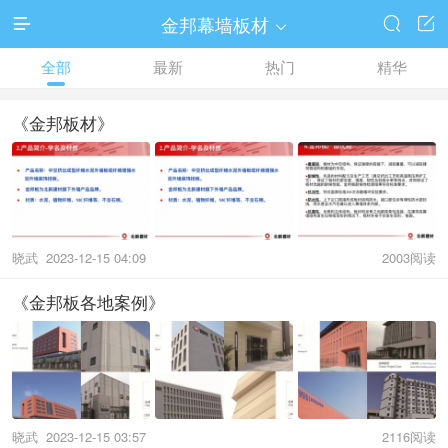
金邦幕墙板材




全部
最新
热门
精华
《金邦板材》
晓武
2023-12-15 04:09
2003阅读
《金邦板各地案例》
晓武
2023-12-15 03:57
2116阅读