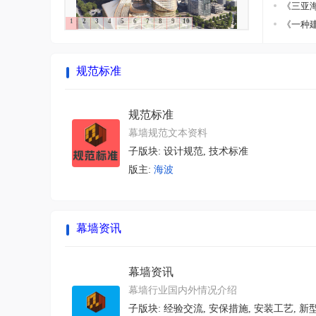
《三亚海
1
2
3
4
5
6
7
8
9
10
《一种建
规范标准
规范标准
幕墙规范文本资料
子版块:
设计规范
,
技术标准
版主:
海波
幕墙资讯
幕墙资讯
幕墙行业国内外情况介绍
子版块:
经验交流
,
安保措施
,
安装工艺
,
新