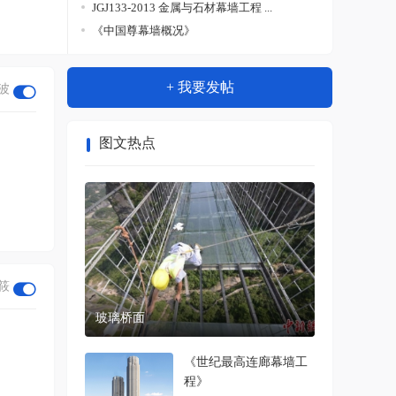
JGJ133-2013 金属与石材幕墙工程 ...
《中国尊幕墙概况》
+ 我要发帖
波
图文热点
筱
玻璃桥面
《世纪最高连廊幕墙工
程》