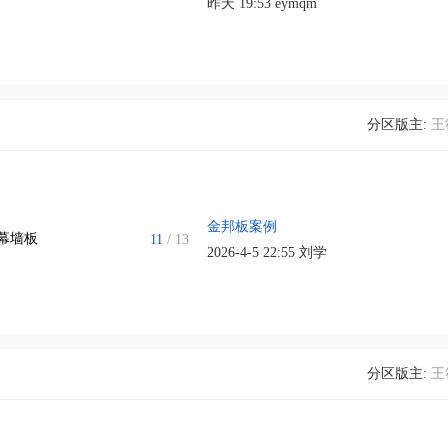
昨天 19:53
eymqm
分区版主:
王
金邦板案例
幕墙板
11
/ 13
2026-4-5 22:55
刘学
分区版主:
王