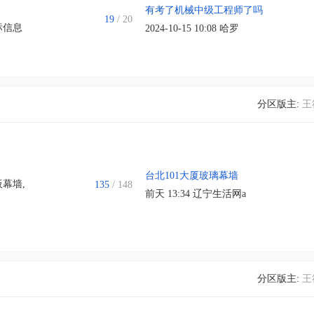
有考了机械中级工程师了吗
19
/ 20
标信息
2024-10-15 10:08
哈罗
分区版主:
王
台北101大厦玻璃幕墙
板幕墙
,
135
/ 148
前天 13:34
辽宁生活网a
分区版主:
王