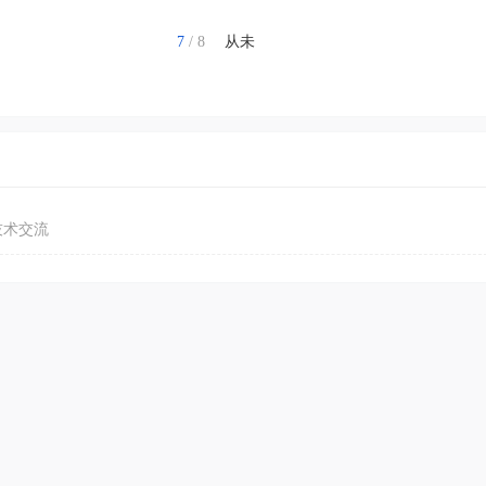
7
/ 8
从未
与技术交流