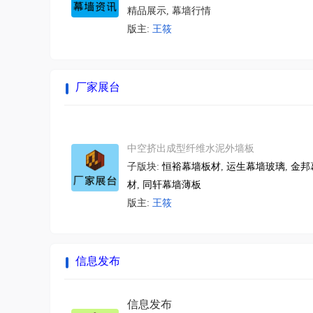
精品展示
,
幕墙行情
版主:
王筱
厂家展台
厂家展台
中空挤出成型纤维水泥外墙板
子版块:
恒裕幕墙板材
,
运生幕墙玻璃
,
金邦
材
,
同轩幕墙薄板
版主:
王筱
信息发布
信息发布