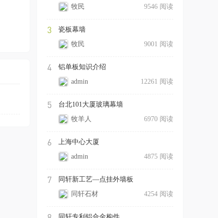
牧民
9546 阅读
3
瓷板幕墙
牧民
9001 阅读
4
铝单板知识介绍
admin
12261 阅读
5
台北101大厦玻璃幕墙
牧羊人
6970 阅读
6
上海中心大厦
admin
4875 阅读
7
同轩新工艺—点挂外墙板
同轩石材
4254 阅读
8
同轩专利铝合金构件