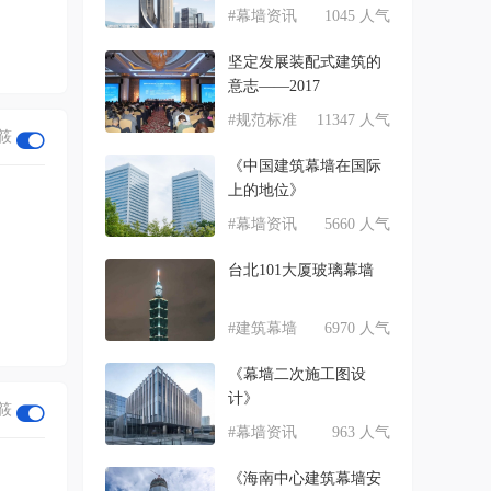
#幕墙资讯
1045 人气
坚定发展装配式建筑的
意志——2017
#规范标准
11347 人气
筱
《中国建筑幕墙在国际
上的地位》
#幕墙资讯
5660 人气
台北101大厦玻璃幕墙
#建筑幕墙
6970 人气
《幕墙二次施工图设
计》
筱
#幕墙资讯
963 人气
《海南中心建筑幕墙安