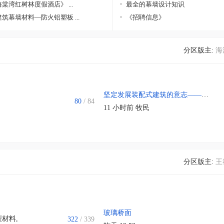
棠湾红树林度假酒店》 ...
最全的幕墙设计知识
筑幕墙材料—防火铝塑板 ...
《招聘信息》
分区版主:
海
坚定发展装配式建筑的意志——2017中国钢结构大会嘉宾发言摘录 ...
80
/ 84
11 小时前
牧民
分区版主:
王
玻璃桥面
型材料
,
322
/ 339