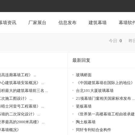
幕墙资讯
厂家展台
信息发布
建筑幕墙
幕墙软
今日:
0
|
昨
最新回复
高连廊幕墙工程》 ...
玻璃桥面
心建筑幕墙安装概况》 ...
《中国建筑幕墙在国际上的地位》 .
积最大的建筑幕墙前三名 ...
台北101大厦玻璃幕墙
次施工图设计》 ...
21项幕墙门窗相关国家标准发布 ...
晤士河壹号工程幕墙》 ...
瓷板幕墙
墙的二次深化设计》 ...
《世界第一高楼幕墙工程由谁承建 .
界最高的2000米高楼》 ...
陶土板幕墙
尊幕墙概况》
同轩专利铝合金构件