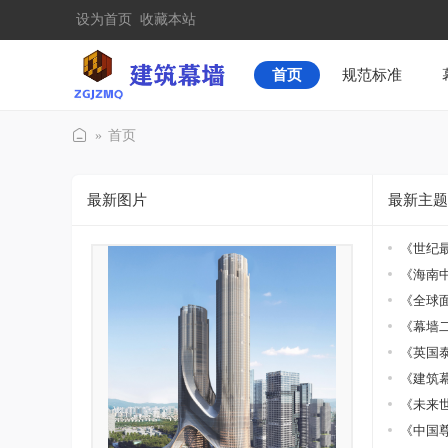
设为首页
收藏本站
首页
规范标准
»
首页
建
筑
最新图片
最新主题
幕
《世纪最
墙
《海南中
《全球面
《幕墙二
《英国泰
《建筑幕
《未来世
《中国