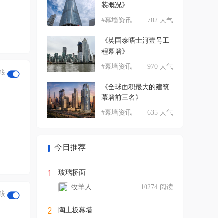
装概况》
#幕墙资讯
702 人气
《英国泰晤士河壹号工
程幕墙》
#幕墙资讯
970 人气
筱
《全球面积最大的建筑
幕墙前三名》
#幕墙资讯
635 人气
今日推荐
1
玻璃桥面
牧羊人
10274 阅读
筱
2
陶土板幕墙