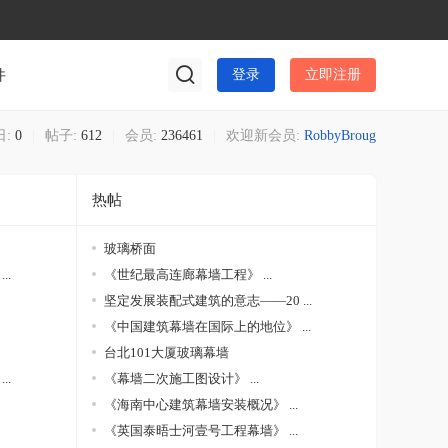
件
登录
立即注册
日:
0
|
帖子:
612
|
会员:
236461
|
欢迎新会员:
RobbyBroug
热帖
玻璃桥面
..
《世纪最高连廊幕墙工程》 ...
坚定发展装配式建筑的意志——20 ...
《中国建筑幕墙在国际上的地位》 ...
台北101大厦玻璃幕墙
..
《幕墙二次施工图设计》 ...
《海南中心建筑幕墙安装概况》 ...
《英国泰晤士河壹号工程幕墙》 ...