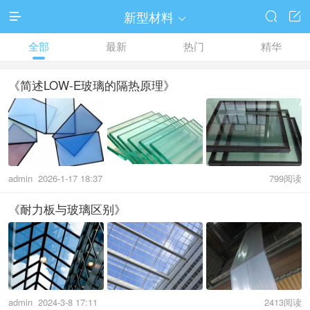
新型材料




全部
最新
热门
精华
《简述LOW-E玻璃的隔热原理》
admin
2026-1-17 18:37
799阅读
《耐力板与玻璃区别》
admin
2024-3-8 17:11
2413阅读