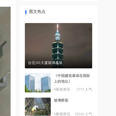
图文热点
台北101大厦玻璃幕墙
《中国建筑幕墙在国际
上的地位》
#幕墙资讯
5713 人气
玻璃桥面
#幕墙资讯
10316 人气