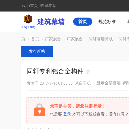
设为首页
收藏本站
首页
规范标准
»
首页
›
厂家展台
›
厂家展台
›
同轩幕墙薄板
›
同轩
建
发布新帖
筑
幕
同轩专利铝合金构件
墙
发表于 2017-9-16 01:03:33
来自手机
|
显示全部楼层
阅
您不是会员，请您注册登录！
您需要
登录
才可以下载或查看，没有账号？