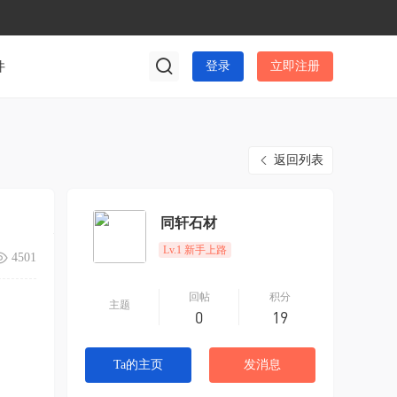
件
登录
立即注册
返回列表
同轩石材
Lv.1 新手上路
4501
回帖
积分
主题
0
19
Ta的主页
发消息