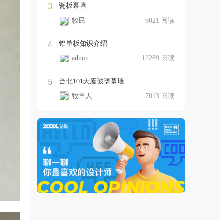
3
瓷板幕墙
牧民
9021 阅读
4
铝单板知识介绍
admin
12289 阅读
5
台北101大厦玻璃幕墙
牧羊人
7013 阅读