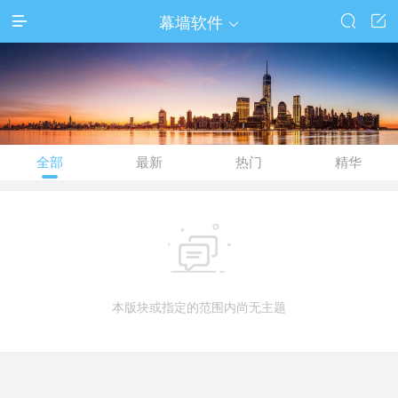
幕墙软件




全部
最新
热门
精华

本版块或指定的范围内尚无主题