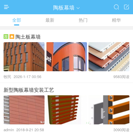
陶板幕墙




全部
最新
热门
精华
陶土板幕墙
荐

牧民
2026-1-17 00:56
9583阅读
新型陶板幕墙安装工艺
admin
2018-9-21 20:58
3090阅读