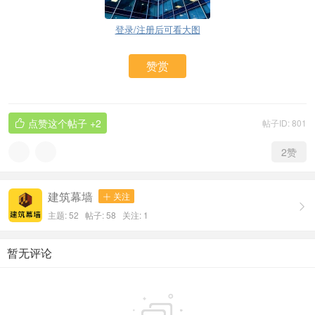
登录/注册后可看大图
赞赏
点赞这个帖子
+2
帖子ID: 801

2
赞
建筑幕墙
关注


主题: 52 帖子: 58
关注:
1
暂无评论
