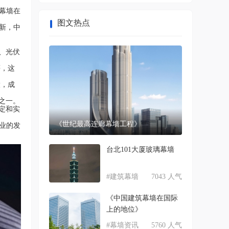
幕墙在
图文热点
新，中
、光伏
等，这
大，成
之一。
定和实
《世纪最高连廊幕墙工程》
业的发
台北101大厦玻璃幕墙
#建筑幕墙
7043 人气
《中国建筑幕墙在国际
上的地位》
#幕墙资讯
5760 人气