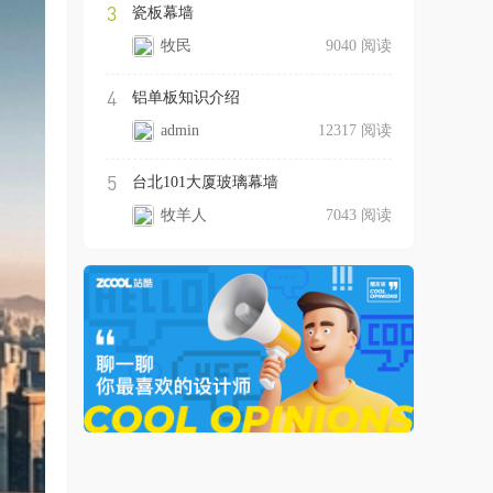
3
瓷板幕墙
牧民
9040 阅读
4
铝单板知识介绍
admin
12317 阅读
5
台北101大厦玻璃幕墙
牧羊人
7043 阅读