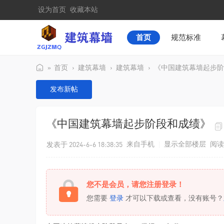
设为首页
收藏本站
首页
规范标准
»
首页
›
建筑幕墙
›
建筑幕墙
›
《中国建筑幕墙起步阶
建
发布新帖
筑
幕
《中国建筑幕墙起步阶段和成绩》
墙
发表于 2024-6-6 18:38:35
来自手机
|
显示全部楼层
阅读
您不是会员，请您注册登录！
您需要
登录
才可以下载或查看，没有账号？