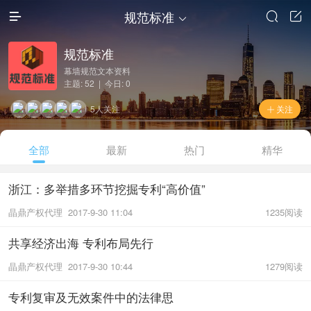
规范标准




规范标准
幕墙规范文本资料
主题: 52 | 今日: 0
5人关注
关注

全部
最新
热门
精华
浙江：多举措多环节挖掘专利“高价值”
晶鼎产权代理
2017-9-30 11:04
1235阅读
共享经济出海 专利布局先行
晶鼎产权代理
2017-9-30 10:44
1279阅读
专利复审及无效案件中的法律思