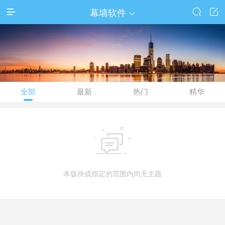
幕墙软件




全部
最新
热门
精华

本版块或指定的范围内尚无主题