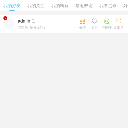
我的好友
我的关注
我的粉丝
最近来访
我看过谁
好

admin





管理员
积分:2473
分组
关注
打招呼
发消息