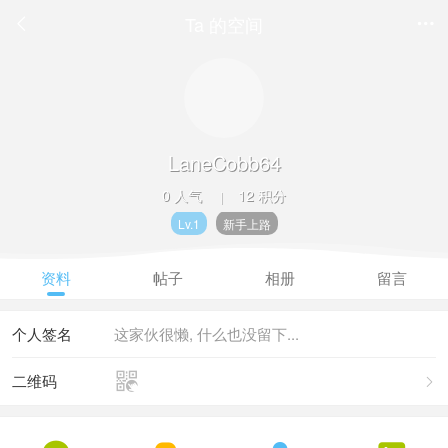
Ta 的空间


LaneCobb64
0 人气
12 积分
|
Lv.1
新手上路
资料
帖子
相册
留言
个人签名
这家伙很懒, 什么也没留下...

二维码
