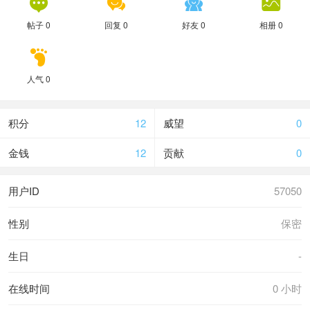




帖子 0
回复 0
好友 0
相册 0

人气 0
积分
12
威望
0
金钱
12
贡献
0
用户ID
57050
性别
保密
生日
-
在线时间
0 小时